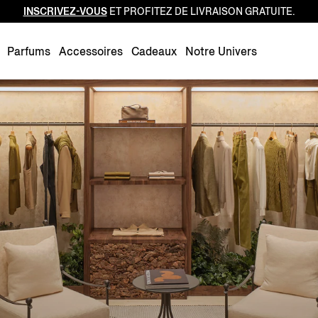
INSCRIVEZ-VOUS
ET PROFITEZ DE LIVRAISON GRATUITE.
Luxembourg
Netherlands
Parfums
Accessoires
Cadeaux
Notre Univers
Norway
Poland
Portugal
Romania
Slovakia
Slovenia
Spain
Sweden
Switzerland
Turkey
United Kingdom