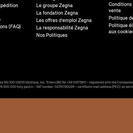
Conditions
xpédition
Le groupe Zegna
vente
La fondation Zegna
Politique d
s
Les offres d’emploi Zegna
Politique é
ions (FAQ)
La responsabilité Zegna
aux cookie
Nos Politiques
ma 99/100 13835 Valdilana, loc. Trivero (BI) Tel +39 01575911 – registered with the Companies
f € 500.000 fully paid in – VAT number: 02741720029 – certified e-mail address (PEC): ez.serv