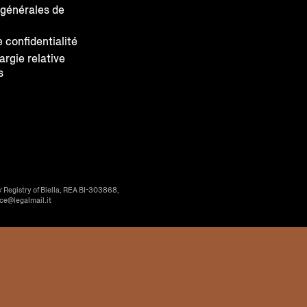
 générales de
e confidentialité
largie relative
s
’ Registry of Biella, REA BI-303868,
ice@legalmail.it