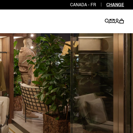
CANADA - FR
|
CHANGE
EN
EN
EN
EN
PT
EN
EN
EN
EN
ES
EN
EN
DE
FR
IT
EN
EN
EN