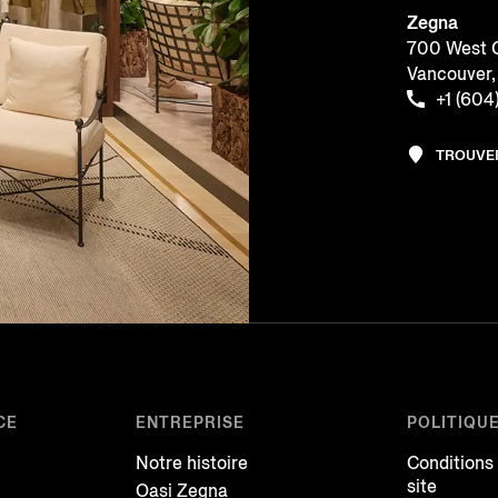
Zegna
700 West G
Vancouver
+1 (604
TROUVE
CE
ENTREPRISE
POLITIQU
Notre histoire
Conditions
site
Oasi Zegna