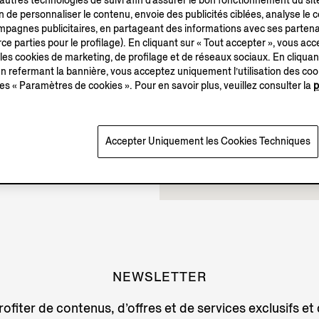
’autres technologies de suivi afin d’assurer le bon fonctionnement du sit
in de personnaliser le contenu, envoie des publicités ciblées, analyse le
Fermé
campagnes publicitaires, en partageant des informations avec ses partena
ce parties pour le profilage). En cliquant sur « Tout accepter », vous acce
 les cookies de marketing, de profilage et de réseaux sociaux. En cliquan
 refermant la bannière, vous acceptez uniquement l’utilisation des co
es « Paramètres de cookies ». Pour en savoir plus, veuillez consulter la
p
Accepter Uniquement les Cookies Techniques
NEWSLETTER
ofiter de contenus, d’offres et de services exclusifs et