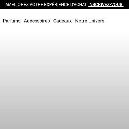
AMÉLIOREZ VOTRE EXPÉRIENCE D’ACHAT.
INSCRIVEZ-VOUS.
Luxembourg
Netherlands
Parfums
Accessoires
Cadeaux
Notre Univers
Norway
Poland
Portugal
Romania
Slovakia
Slovenia
Spain
Sweden
Switzerland
Turkey
United Kingdom