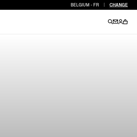
BELGIUM - FR
|
CHANGE
EN
EN
EN
EN
PT
EN
EN
EN
EN
ES
EN
EN
DE
FR
IT
EN
EN
EN