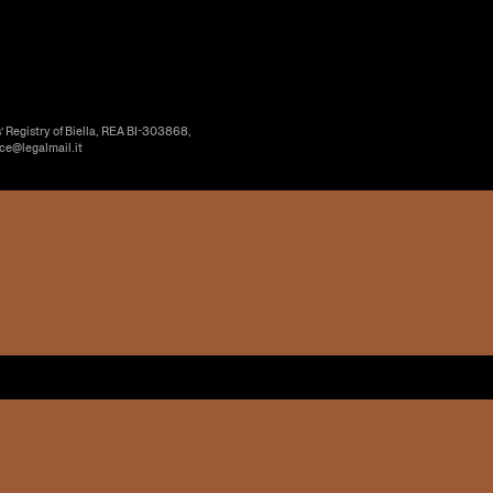
’ Registry of Biella, REA BI-303868,
ice@legalmail.it