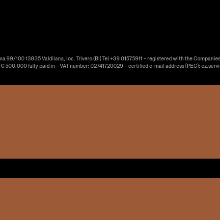
ma 99/100 13835 Valdilana, loc. Trivero (BI) Tel +39 01575911 – registered with the Companies
f € 500.000 fully paid in – VAT number: 02741720029 – certified e-mail address (PEC): ez.serv