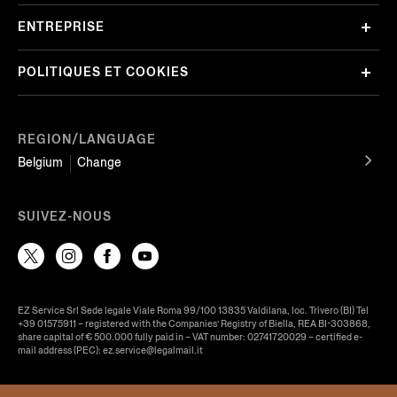
ENTREPRISE
POLITIQUES ET COOKIES
REGION/LANGUAGE
Belgium
Change
SUIVEZ-NOUS
EZ Service Srl Sede legale Viale Roma 99/100 13835 Valdilana, loc. Trivero (BI) Tel
+39 01575911 – registered with the Companies’ Registry of Biella, REA BI-303868,
share capital of € 500.000 fully paid in – VAT number: 02741720029 – certified e-
mail address (PEC): ez.service@legalmail.it