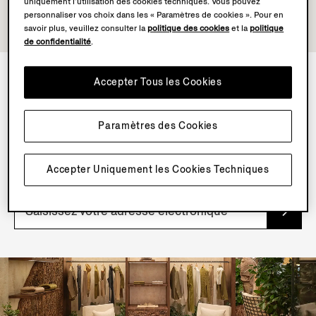
uniquement l’utilisation des cookies techniques. Vous pouvez
personnaliser vos choix dans les « Paramètres de cookies ». Pour en
savoir plus, veuillez consulter la
politique des cookies
et la
politique
de confidentialité
.
Accepter Tous les Cookies
NEWSLETTER
Paramètres des Cookies
Inscrivez-vous à notre newsletter pour profiter de
contenus, d’offres et de services exclusifs et découvrir
nos articles en avant-première.
Accepter Uniquement les Cookies Techniques