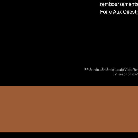
remboursement
Foire Aux Quest
EZ Service Srl Sede legale Viale Ro
share capital o