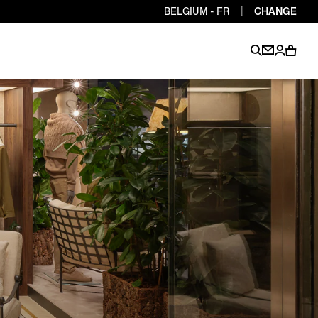
BELGIUM - FR
|
CHANGE
EN
EN
EN
EN
PT
EN
EN
EN
EN
ES
EN
EN
DE
FR
IT
EN
EN
EN