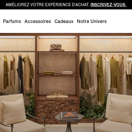
AMÉLIOREZ VOTRE EXPÉRIENCE D’ACHAT.
INSCRIVEZ-VOUS.
Luxembourg
Netherlands
Parfums
Accessoires
Cadeaux
Notre Univers
Norway
Poland
Portugal
Romania
Slovakia
Slovenia
Spain
Sweden
Switzerland
Turkey
United Kingdom