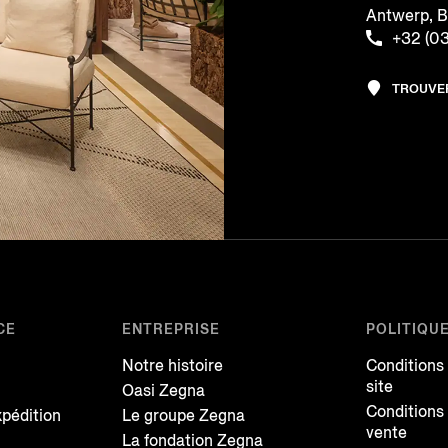
Antwerp, 
+32 (0
TROUVE
CE
ENTREPRISE
POLITIQU
Notre histoire
Conditions
site
Oasi Zegna
Conditions
xpédition
Le groupe Zegna
vente
La fondation Zegna