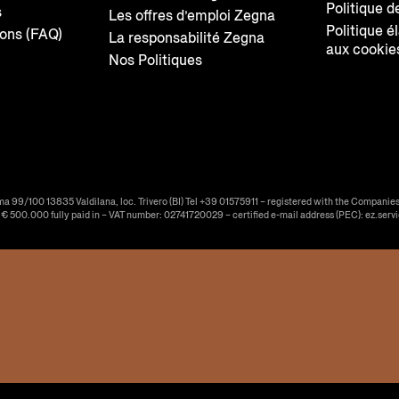
Politique d
s
Les offres d’emploi Zegna
Politique é
ions (FAQ)
La responsabilité Zegna
aux cookie
Nos Politiques
ma 99/100 13835 Valdilana, loc. Trivero (BI) Tel +39 01575911 – registered with the Companies
f € 500.000 fully paid in – VAT number: 02741720029 – certified e-mail address (PEC): ez.serv