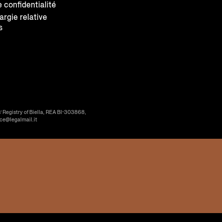
e confidentialité
largie relative
s
’ Registry of Biella, REA BI-303868,
ice@legalmail.it