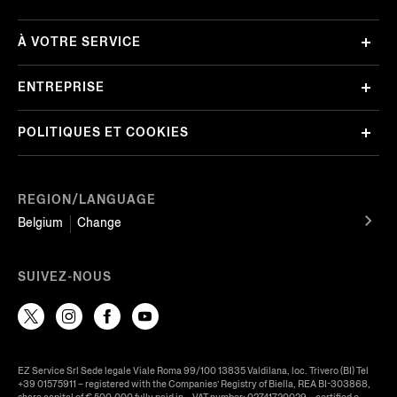
À VOTRE SERVICE
ENTREPRISE
POLITIQUES ET COOKIES
REGION/LANGUAGE
Belgium
Change
SUIVEZ-NOUS
EZ Service Srl Sede legale Viale Roma 99/100 13835 Valdilana, loc. Trivero (BI) Tel
+39 01575911 – registered with the Companies’ Registry of Biella, REA BI-303868,