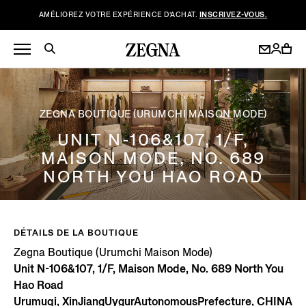
AMÉLIOREZ VOTRE EXPÉRIENCE D’ACHAT.
INSCRIVEZ-VOUS.
ZEGNA BOUTIQUE (URUMCHI MAISON MODE)
UNIT N-106&107, 1/F,
MAISON MODE, NO. 689
NORTH YOU HAO ROAD
DÉTAILS DE LA BOUTIQUE
Zegna Boutique (Urumchi Maison Mode)
Unit N-106&107, 1/F, Maison Mode, No. 689 North You
Hao Road
Urumuqi, XinJiangUygurAutonomousPrefecture, CHINA