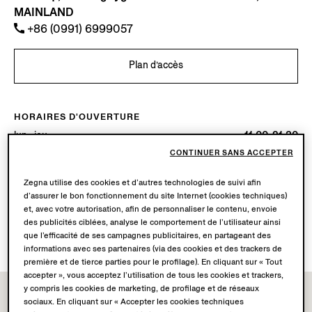
MAINLAND
+86 (0991) 6999057
Plan d’accès
HORAIRES D'OUVERTURE
lun.-jeu.
11.00-21.30
ven.-dim.
11.00-22.00
CONTINUER SANS ACCEPTER
Aujourd’hui
Ouverte jusqu’à 22:00
Zegna utilise des cookies et d’autres technologies de suivi afin
d’assurer le bon fonctionnement du site Internet (cookies techniques)
SERVICES DISPONIBLES
et, avec votre autorisation, afin de personnaliser le contenu, envoie
Livraison en boutique non disponible.
des publicités ciblées, analyse le comportement de l’utilisateur ainsi
Retours en boutique disponibles. En savoir plus
ici
.
que l’efficacité de ses campagnes publicitaires, en partageant des
informations avec ses partenaires (via des cookies et des trackers de
première et de tierce parties pour le profilage). En cliquant sur « Tout
accepter », vous acceptez l’utilisation de tous les cookies et trackers,
y compris les cookies de marketing, de profilage et de réseaux
sociaux. En cliquant sur « Accepter les cookies techniques