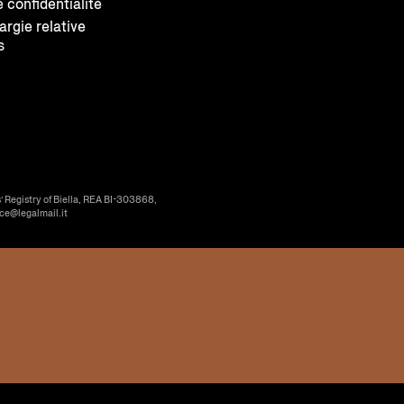
e confidentialité
largie relative
s
’ Registry of Biella, REA BI-303868,
ice@legalmail.it