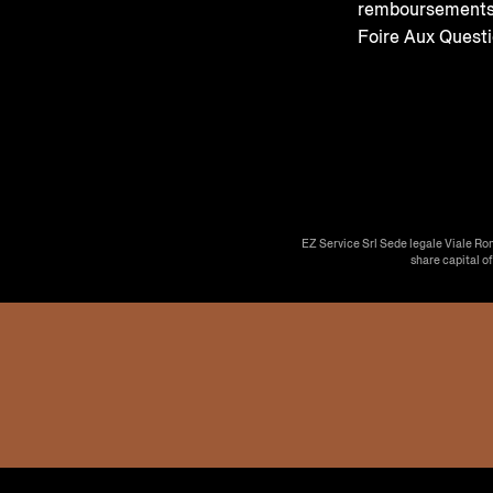
remboursement
Foire Aux Quest
EZ Service Srl Sede legale Viale Ro
share capital o