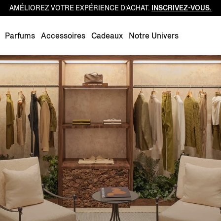
AMÉLIOREZ VOTRE EXPÉRIENCE D’ACHAT.
INSCRIVEZ-VOUS.
Luxembourg
Netherlands
Parfums
Accessoires
Cadeaux
Notre Univers
Norway
Poland
Portugal
Romania
Slovakia
Slovenia
Spain
Sweden
Switzerland
Turkey
United Kingdom