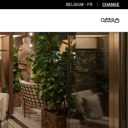
BELGIUM - FR
|
CHANGE
EN
EN
EN
EN
PT
EN
EN
EN
EN
ES
EN
EN
DE
FR
IT
EN
EN
EN