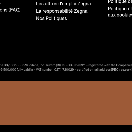
Politique d
s
Les offres d’emploi Zegna
Politique é
ions (FAQ)
La responsabilité Zegna
aux cookie
Nos Politiques
ma 99/100 13835 Valdilana, loc. Trivero (BI) Tel +39 01575911 – registered with the Companies
f € 500.000 fully paid in – VAT number: 02741720029 – certified e-mail address (PEC): ez.serv