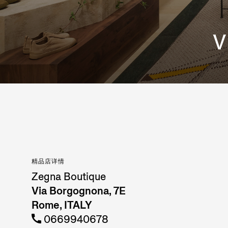
V
精品店详情
Zegna Boutique
Via Borgognona, 7E
Rome, ITALY
0669940678