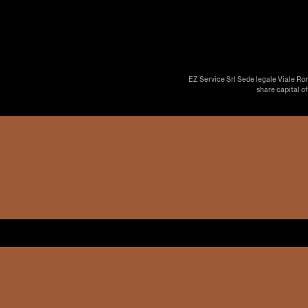
EZ Service Srl Sede legale Viale Ro
share capital o