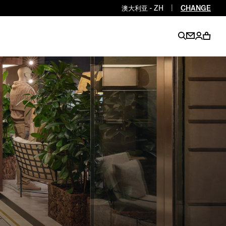
澳大利亚 - ZH
|
CHANGE
EN
EN
EN
EN
PT
EN
EN
EN
EN
ES
EN
EN
DE
FR
IT
EN
EN
EN