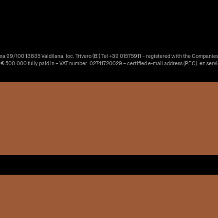
ma 99/100 13835 Valdilana, loc. Trivero (BI) Tel +39 01575911 – registered with the Companies
f € 500.000 fully paid in – VAT number: 02741720029 – certified e-mail address (PEC): ez.serv