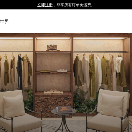
立即注册
，尊享所有订单免运费。
Luxembourg
Netherlands
世界
Norway
Poland
Portugal
Romania
Slovakia
Slovenia
Spain
Sweden
Switzerland
Turkey
United Kingdom