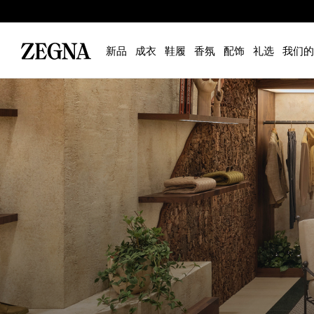
新品
成衣
鞋履
香氛
配饰
礼选
我们的