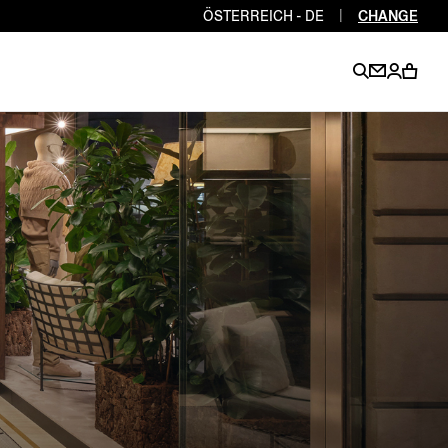
ÖSTERREICH - DE
|
CHANGE
EN
EN
EN
EN
PT
EN
EN
EN
EN
ES
EN
EN
DE
FR
IT
EN
EN
EN