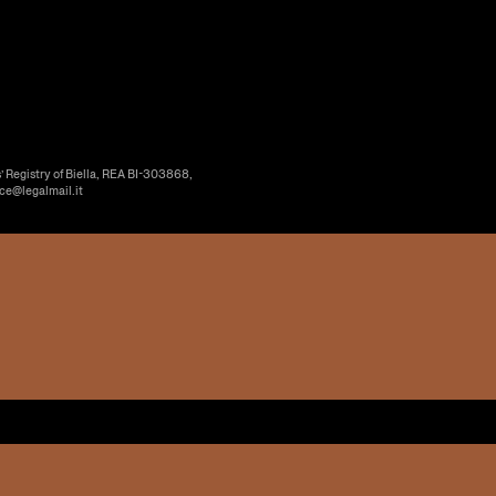
’ Registry of Biella, REA BI-303868,
ice@legalmail.it