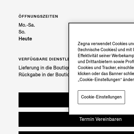
ÖFFNUNGSZEITEN
Mo.-Sa.
So.
Heute
Zegna verwendet Cookies und 
(technische Cookies) und mit 
Effektivität seiner Werbekam
VERFÜGBARE DIENSTLEISTUNGEN
und Drittanbietern sowie Prof
Lieferung in die Boutique verfügbar. Erfahren Sie
hier
Cookies und Tracker, einschli
klicken oder das Banner schli
Rückgabe in der Boutique möglich. Erfahren Sie
hier
„Cookie-Einstellungen“ änder
Cookie-Einstellungen
Anprobe in der Boutique
Termin Vereinbaren