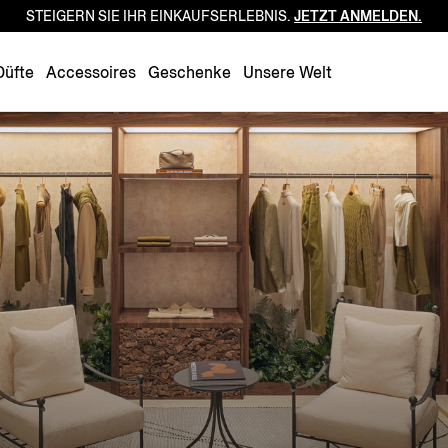
STEIGERN SIE IHR EINKAUFSERLEBNIS.
JETZT ANMELDEN.
Luxembourg
Netherlands
Düfte
Accessoires
Geschenke
Unsere Welt
Norway
Poland
Portugal
Romania
Slovakia
Slovenia
Spain
Sweden
Switzerland
Turkey
United Kingdom