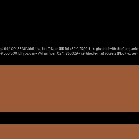
ma 99/100 13835 Valdilana, loc. Trivero (BI) Tel +39 01575911 – registered with the Companies
f € 500.000 fully paid in – VAT number: 02741720029 – certified e-mail address (PEC): ez.serv