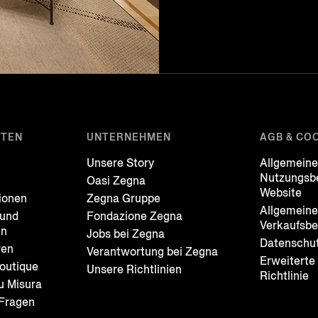
STEN
UNTERNEHMEN
AGB & CO
Unsere Story
Allgemein
Nutzungsb
Oasi Zegna
Website
ionen
Zegna Gruppe
Allgemein
und
Fondazione Zegna
Verkaufsb
en
Jobs bei Zegna
Datenschut
ren
Verantwortung bei Zegna
Erweiterte
outique
Unsere Richtlinien
Richtlinie
u Misura
 Fragen