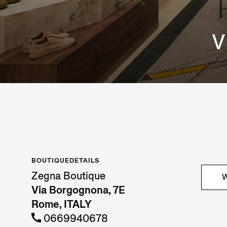
V
BOUTIQUEDETAILS
Zegna Boutique
W
Via Borgognona, 7E
Rome, ITALY
0669940678