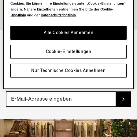
Cookies. Sie können Ihre Einstellungen unter „Cookie-Einstellungen“
ändern. Nähere Einzelheiten entnehmen Sie bitte der
Cookie-
Richtlinie
und der
Datenschutzrichtlinie
.
Alle Cookies Annehmen
NEWSLETTER
Cookie-Einstellungen
Abonnieren Sie unseren Newsletter, um exklusive
Inhalte, Dienste und frühen Zugang zu neuen Produkten
Nur Technische Cookies Annehmen
zu erhalten.