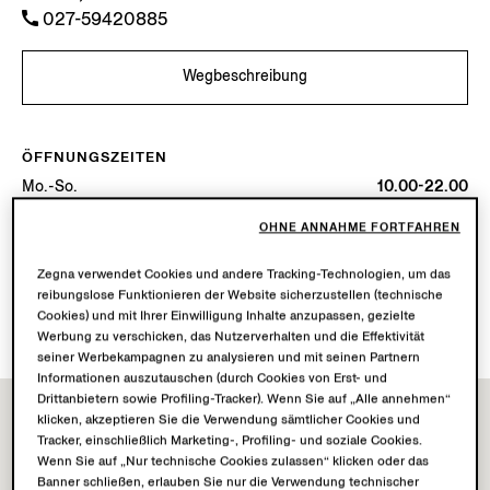
027-59420885
Wegbeschreibung
ÖFFNUNGSZEITEN
Mo.-So.
10.00-22.00
Heute
Geöffnet bis 22:00
OHNE ANNAHME FORTFAHREN
VERFÜGBARE DIENSTLEISTUNGEN
Zegna verwendet Cookies und andere Tracking-Technologien, um das
reibungslose Funktionieren der Website sicherzustellen (technische
Lieferung in die Boutique nicht verfügbar.
Cookies) und mit Ihrer Einwilligung Inhalte anzupassen, gezielte
Rückgabe in der Boutique möglich. Erfahren Sie
hier
mehr.
Werbung zu verschicken, das Nutzerverhalten und die Effektivität
seiner Werbekampagnen zu analysieren und mit seinen Partnern
Informationen auszutauschen (durch Cookies von Erst- und
Drittanbietern sowie Profiling-Tracker). Wenn Sie auf „Alle annehmen“
klicken, akzeptieren Sie die Verwendung sämtlicher Cookies und
Tracker, einschließlich Marketing-, Profiling- und soziale Cookies.
Wenn Sie auf „Nur technische Cookies zulassen“ klicken oder das
Banner schließen, erlauben Sie nur die Verwendung technischer