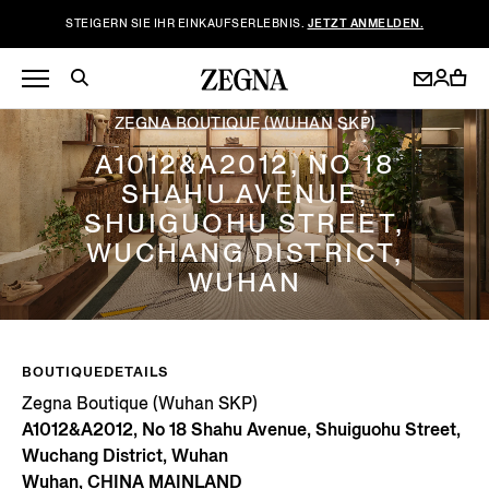
STEIGERN SIE IHR EINKAUFSERLEBNIS.
JETZT ANMELDEN.
ZEGNA BOUTIQUE (WUHAN SKP)
A1012&A2012, NO 18
SHAHU AVENUE,
SHUIGUOHU STREET,
WUCHANG DISTRICT,
WUHAN
BOUTIQUEDETAILS
Zegna Boutique (Wuhan SKP)
A1012&A2012, No 18 Shahu Avenue, Shuiguohu Street,
Wuchang District, Wuhan
Wuhan, CHINA MAINLAND