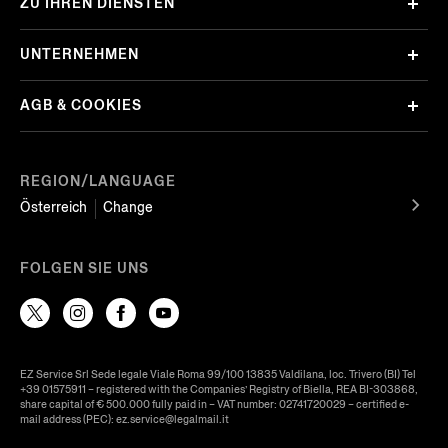
ZU IHREN DIENSTEN
UNTERNEHMEN
AGB & COOKIES
REGION/LANGUAGE
Österreich
Change
FOLGEN SIE UNS
EZ Service Srl Sede legale Viale Roma 99/100 13835 Valdilana, loc. Trivero (BI) Tel
+39 01575911 – registered with the Companies’ Registry of Biella, REA BI-303868,
share capital of € 500.000 fully paid in – VAT number: 02741720029 – certified e-
mail address (PEC): ez.service@legalmail.it