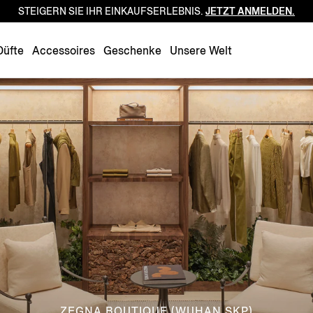
STEIGERN SIE IHR EINKAUFSERLEBNIS.
JETZT ANMELDEN.
Luxembourg
Netherlands
Düfte
Accessoires
Geschenke
Unsere Welt
Norway
Poland
Portugal
Romania
Slovakia
Slovenia
Spain
Sweden
Switzerland
Turkey
United Kingdom
ZEGNA BOUTIQUE (WUHAN SKP)