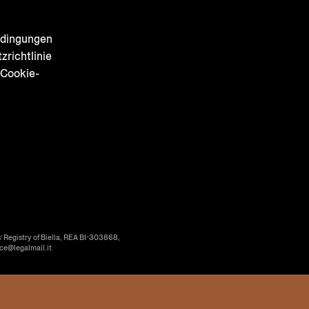
e
edingungen
zrichtlinie
 Cookie-
’ Registry of Biella, REA BI-303868,
ice@legalmail.it