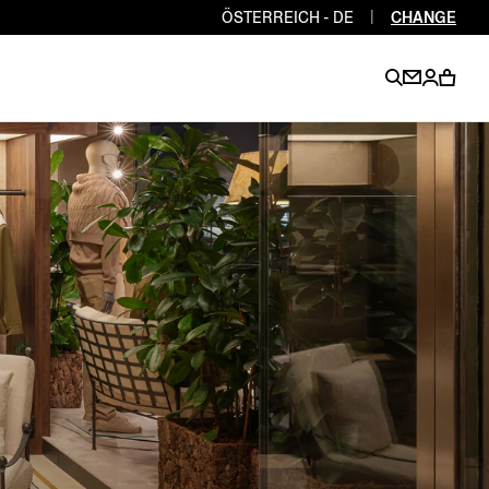
ÖSTERREICH - DE
|
CHANGE
EN
EN
EN
EN
PT
EN
EN
EN
EN
ES
EN
EN
DE
FR
IT
EN
EN
EN