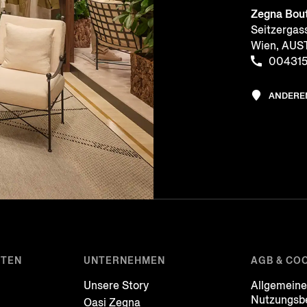
Zegna Bou
Seitzergas
Wien, AUS
00431
ANDERE
STEN
UNTERNEHMEN
AGB & CO
Unsere Story
Allgemein
Nutzungsb
Oasi Zegna