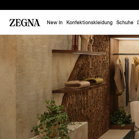
New In
Konfektionskleidung
Schuhe