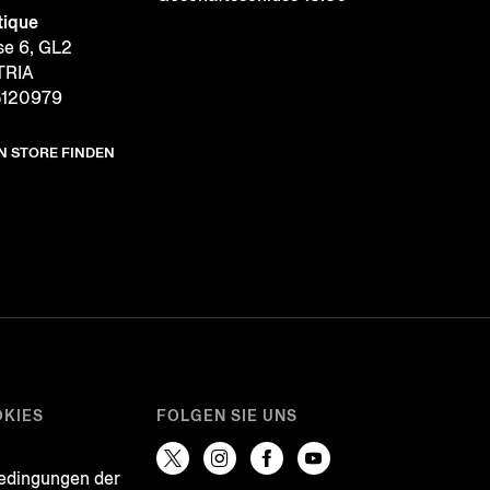
tique
se 6, GL2
TRIA
5120979
N STORE FINDEN
OKIES
FOLGEN SIE UNS
e
edingungen der