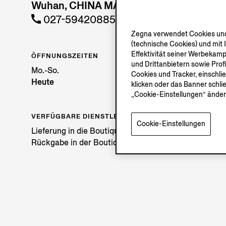
Wuhan, CHINA MAINLAND
027-59420885
Zegna verwendet Cookies und 
(technische Cookies) und mit 
Effektivität seiner Werbekam
ÖFFNUNGSZEITEN
und Drittanbietern sowie Prof
Mo.-So.
Cookies und Tracker, einschli
Heute
klicken oder das Banner schli
„Cookie-Einstellungen“ änder
VERFÜGBARE DIENSTLEISTUNGEN
Cookie-Einstellungen
Lieferung in die Boutique nicht verfügbar.
Rückgabe in der Boutique möglich. Erfahren Sie
hier