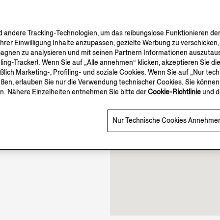
andere Tracking-Technologien, um das reibungslose Funktionieren der
Ihrer Einwilligung Inhalte anzupassen, gezielte Werbung zu verschicken
pagnen zu analysieren und mit seinen Partnern Informationen auszutaus
iling-Tracker). Wenn Sie auf „Alle annehmen“ klicken, akzeptieren Sie 
10.00-22.00
eßlich Marketing-, Profiling- und soziale Cookies. Wenn Sie auf „Nur te
Geöffnet bis 22:00
eßen, erlauben Sie nur die Verwendung technischer Cookies. Sie können 
n. Nähere Einzelheiten entnehmen Sie bitte der
Cookie-Richtlinie
und d
Nur Technische Cookies Annehme
mehr.