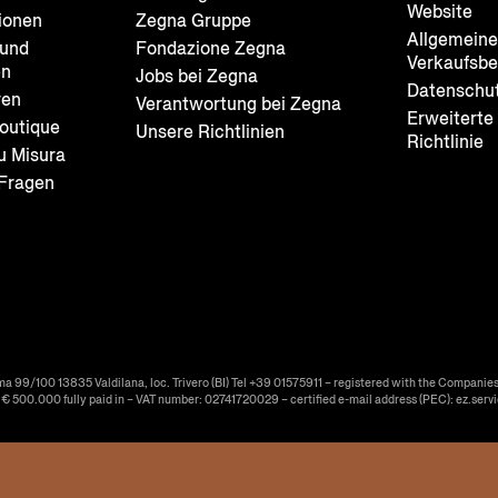
Website
ionen
Zegna Gruppe
Allgemein
und
Fondazione Zegna
Verkaufsb
en
Jobs bei Zegna
Datenschut
ren
Verantwortung bei Zegna
Erweiterte
outique
Unsere Richtlinien
Richtlinie
u Misura
 Fragen
ma 99/100 13835 Valdilana, loc. Trivero (BI) Tel +39 01575911 – registered with the Companies
f € 500.000 fully paid in – VAT number: 02741720029 – certified e-mail address (PEC): ez.serv